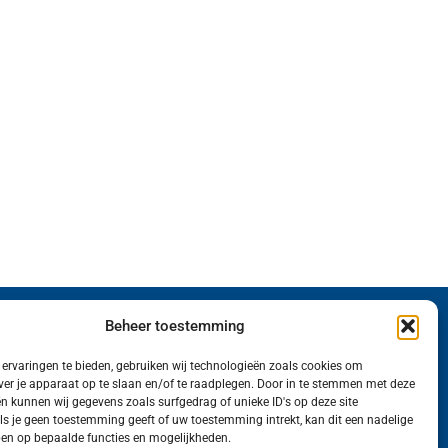
Beheer toestemming
Wij van FranekerActueel.nl verzorgen het nieuws
in de Gemeente Waadhoeke. Met als hoofdplaats
ervaringen te bieden, gebruiken wij technologieën zoals cookies om
ver je apparaat op te slaan en/of te raadplegen. Door in te stemmen met deze
Franeker.
n kunnen wij gegevens zoals surfgedrag of unieke ID's op deze site
ls je geen toestemming geeft of uw toestemming intrekt, kan dit een nadelige
en op bepaalde functies en mogelijkheden.