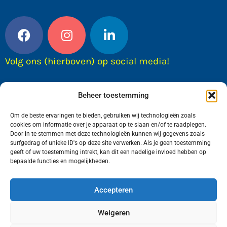
Volg ons (hierboven) op social media!
Beheer toestemming
Om de beste ervaringen te bieden, gebruiken wij technologieën zoals
cookies om informatie over je apparaat op te slaan en/of te raadplegen.
Door in te stemmen met deze technologieën kunnen wij gegevens zoals
surfgedrag of unieke ID's op deze site verwerken. Als je geen toestemming
geeft of uw toestemming intrekt, kan dit een nadelige invloed hebben op
bepaalde functies en mogelijkheden.
Wij van FranekerActueel.nl verzorgen het nieuws
in de Gemeente Waadhoeke. Met als hoofdplaats
Accepteren
Franeker.
Weigeren