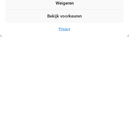
Weigeren
Bekijk voorkeuren
Privacy
VORIGE
VOLGENDE
Wandelaars druppelen Franeker binnen: Sfeer en prima wandelweer op dag drie
Bedreigt wantrouwen de democratie? – college Carmen van Alebeek
Volg ons (hierboven) op social media!