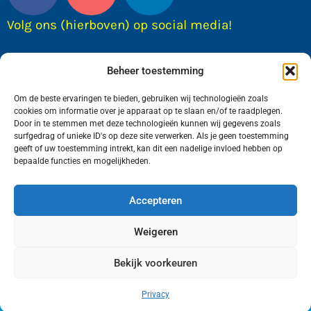
Volg ons (hierboven) op social media!
Beheer toestemming
Om de beste ervaringen te bieden, gebruiken wij technologieën zoals
cookies om informatie over je apparaat op te slaan en/of te raadplegen.
Door in te stemmen met deze technologieën kunnen wij gegevens zoals
surfgedrag of unieke ID's op deze site verwerken. Als je geen toestemming
geeft of uw toestemming intrekt, kan dit een nadelige invloed hebben op
bepaalde functies en mogelijkheden.
Wij van FranekerActueel.nl verzorgen het nieuws
in de Gemeente Waadhoeke. Met als hoofdplaats
Accepteren
Franeker.
Weigeren
Bekijk voorkeuren
Copyright © FranekerActueel 2009-2026
| Privacy |
Realisatie door WadUp
Privacy