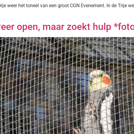
e weer het toneel van een groot CGN Evenement. In de Trije wer
weer open, maar zoekt hulp *fot