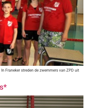
In Franeker streden de zwemmers van ZPD uit
s*