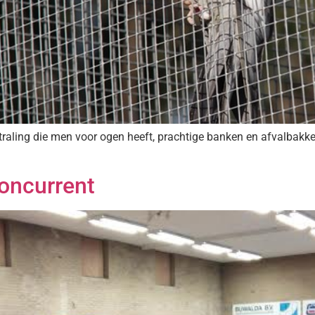
traling die men voor ogen heeft, prachtige banken en afvalbakken 
concurrent