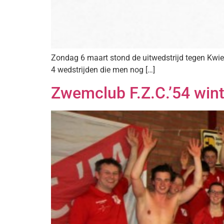
Zondag 6 maart stond de uitwedstrijd tegen Kw
4 wedstrijden die men nog […]
Zwemclub F.Z.C.’54 wint 