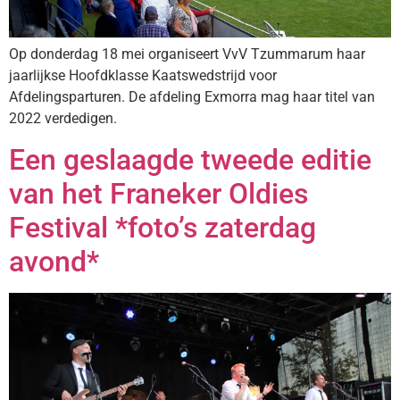
Op donderdag 18 mei organiseert VvV Tzummarum haar
jaarlijkse Hoofdklasse Kaatswedstrijd voor
Afdelingsparturen. De afdeling Exmorra mag haar titel van
2022 verdedigen.
Een geslaagde tweede editie
van het Franeker Oldies
Festival *foto’s zaterdag
avond*