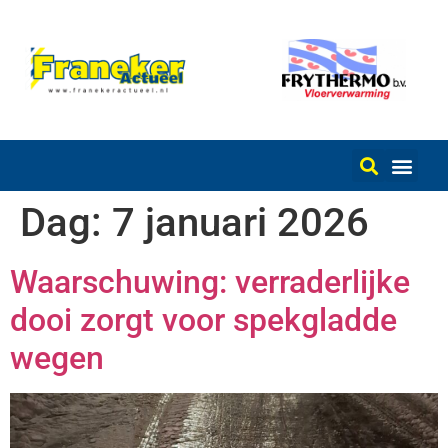
Dag:
7 januari 2026
Waarschuwing: verraderlijke
dooi zorgt voor spekgladde
wegen