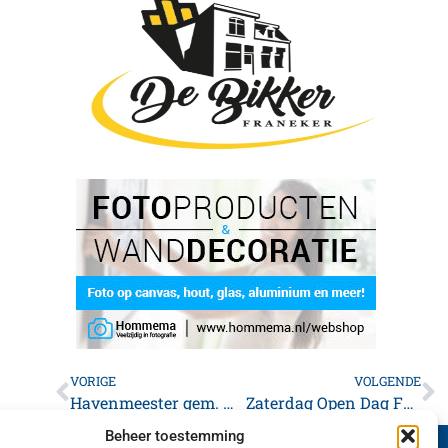
VORIGE
VOLGENDE
Havenmeester gem. Waadhoeke doet oproep tot verwijderen van boot in Franeker.
Zaterdag Open Dag FTTC met tafeltennislegende Bettine Vriesekoop
Beheer toestemming