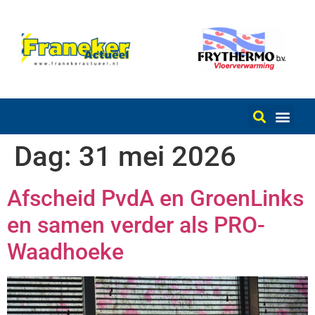
Dag:
31 mei 2026
Afscheid PvdA en GroenLinks
en samen verder als PRO-
Waadhoeke