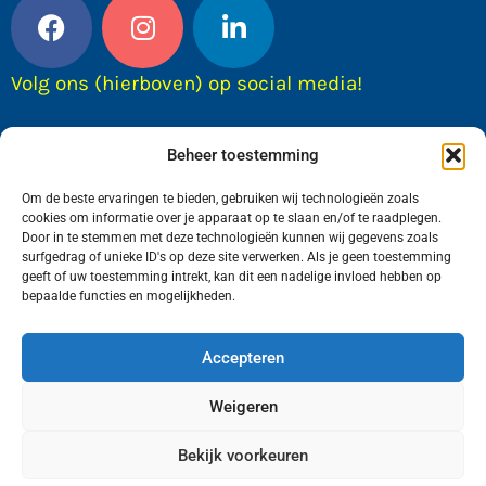
Volg ons (hierboven) op social media!
Beheer toestemming
Om de beste ervaringen te bieden, gebruiken wij technologieën zoals
cookies om informatie over je apparaat op te slaan en/of te raadplegen.
Door in te stemmen met deze technologieën kunnen wij gegevens zoals
surfgedrag of unieke ID's op deze site verwerken. Als je geen toestemming
geeft of uw toestemming intrekt, kan dit een nadelige invloed hebben op
bepaalde functies en mogelijkheden.
Wij van FranekerActueel.nl verzorgen het nieuws
in de Gemeente Waadhoeke. Met als hoofdplaats
Accepteren
Franeker.
Weigeren
Bekijk voorkeuren
Copyright © FranekerActueel 2009-2026
| Privacy |