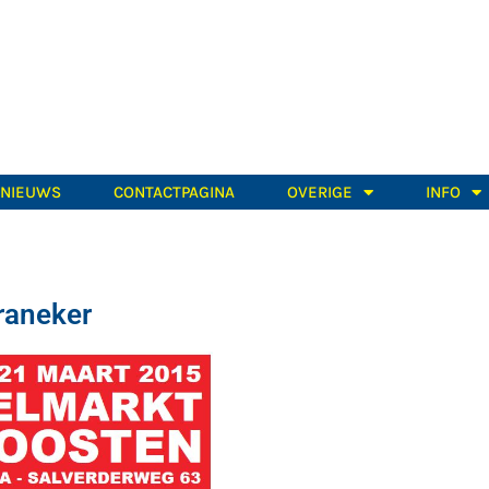
TNIEUWS
CONTACTPAGINA
OVERIGE
INFO
raneker