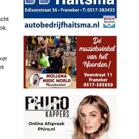
acht
ok.
ker
et