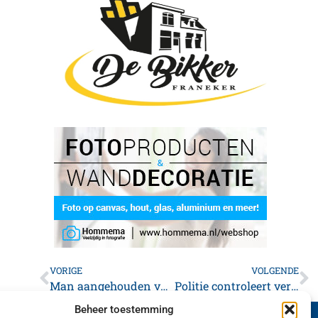
VORIGE
VOLGENDE
Man aangehouden voor vernieling auto’s Franeker
Politie controleert verkeer op klachtlocatie
Beheer toestemming