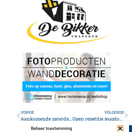
VORIGE
VOLGENDE
Aankomende zaterdag 3e editie ZachteBal PC
Open repetitie jeugdorkest Advendo 25 juni
Beheer toestemming