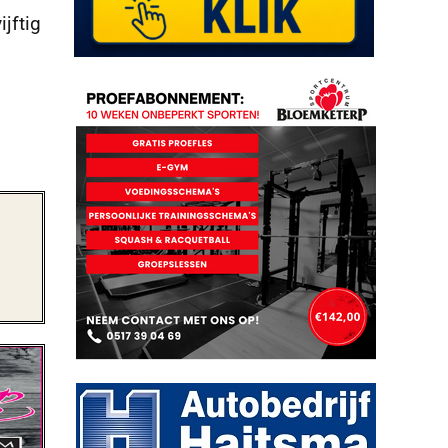
jftig
n