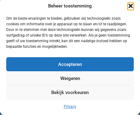
Beheer toestemming
Om de beste ervaringen te bieden, gebruiken wij technologieën zoals
cookies om informatie over je apparaat op te slaan en/of te raadplegen.
Volg ons (hierboven) op social media!
Door in te stemmen met deze technologieën kunnen wij gegevens zoals
surfgedrag of unieke ID's op deze site verwerken. Als je geen toestemming
geeft of uw toestemming intrekt, kan dit een nadelige invloed hebben op
bepaalde functies en mogelijkheden.
Accepteren
Weigeren
Bekijk voorkeuren
Wij van FranekerActueel.nl verzorgen het nieuws
in de Gemeente Waadhoeke. Met als hoofdplaats
Privacy
Franeker.
Copyright © FranekerActueel 2009-2026
| Privacy |