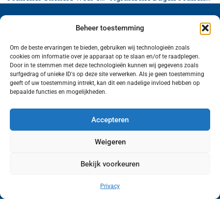
Beheer toestemming
Om de beste ervaringen te bieden, gebruiken wij technologieën zoals
cookies om informatie over je apparaat op te slaan en/of te raadplegen.
Volg ons (hierboven) op social media!
Door in te stemmen met deze technologieën kunnen wij gegevens zoals
surfgedrag of unieke ID's op deze site verwerken. Als je geen toestemming
geeft of uw toestemming intrekt, kan dit een nadelige invloed hebben op
bepaalde functies en mogelijkheden.
Accepteren
Weigeren
Bekijk voorkeuren
Wij van FranekerActueel.nl verzorgen het nieuws
in de Gemeente Waadhoeke. Met als hoofdplaats
Privacy
Franeker.