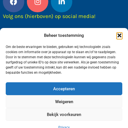
Volg ons (hierboven) op social media!
Beheer toestemming
Om de beste ervaringen te bieden, gebruiken wij technologieën zoals
cookies om informatie over je apparaat op te slaan en/of te raadplegen.
Door in te stemmen met deze technologieën kunnen wij gegevens zoals
surfgedrag of unieke ID's op deze site verwerken. Als je geen toestemming
geeft of uw toestemming intrekt, kan dit een nadelige invloed hebben op
bepaalde functies en mogelijkheden.
Wij van FranekerActueel.nl verzorgen het nieuws
in de Gemeente Waadhoeke. Met als hoofdplaats
Accepteren
Franeker.
Weigeren
Bekijk voorkeuren
Copyright © FranekerActueel 2009-2026
| Privacy |
Realisatie door WadUp
Privacy