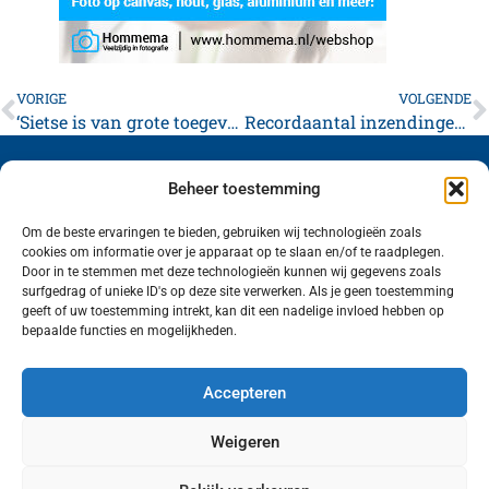
VORIGE
VOLGENDE
‘Sietse is van grote toegevoegde waarde voor onze winkel en ons team’
Recordaantal inzendingen voor vierde Taalpriis Waadhoeke
Beheer toestemming
Om de beste ervaringen te bieden, gebruiken wij technologieën zoals
cookies om informatie over je apparaat op te slaan en/of te raadplegen.
Volg ons (hierboven) op social media!
Door in te stemmen met deze technologieën kunnen wij gegevens zoals
surfgedrag of unieke ID's op deze site verwerken. Als je geen toestemming
geeft of uw toestemming intrekt, kan dit een nadelige invloed hebben op
bepaalde functies en mogelijkheden.
Accepteren
Weigeren