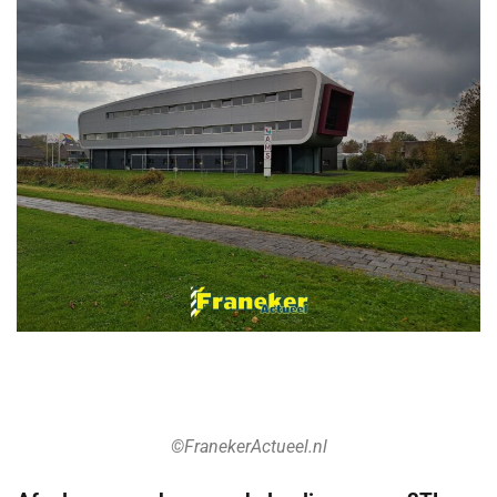
©FranekerActueel.nl