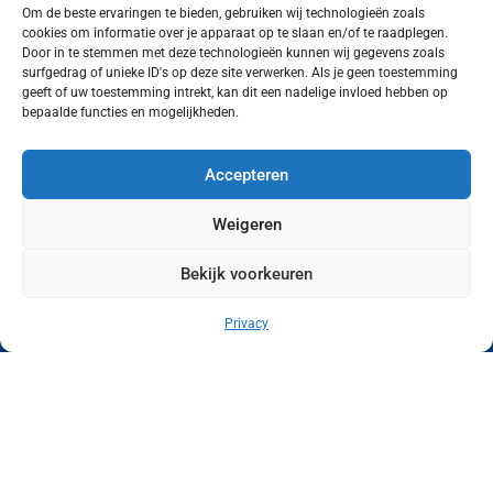
Om de beste ervaringen te bieden, gebruiken wij technologieën zoals
cookies om informatie over je apparaat op te slaan en/of te raadplegen.
Volg ons (hierboven) op social media!
Door in te stemmen met deze technologieën kunnen wij gegevens zoals
surfgedrag of unieke ID's op deze site verwerken. Als je geen toestemming
geeft of uw toestemming intrekt, kan dit een nadelige invloed hebben op
bepaalde functies en mogelijkheden.
Accepteren
Weigeren
Bekijk voorkeuren
Wij van FranekerActueel.nl verzorgen het nieuws
in de Gemeente Waadhoeke. Met als hoofdplaats
Privacy
Franeker.
Copyright © FranekerActueel 2009-2026
| Privacy |
Realisatie door WadUp