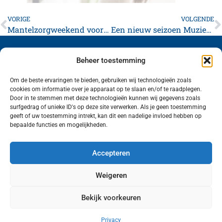
VORIGE
VOLGENDE
Mantelzorgweekend voor mantelzorgers uit Waadhoeke en Harlingen
Een nieuw seizoen Muziek in de Stad presenteert op 9 mei 2026 “Acoustino”
Beheer toestemming
Om de beste ervaringen te bieden, gebruiken wij technologieën zoals
cookies om informatie over je apparaat op te slaan en/of te raadplegen.
Volg ons (hierboven) op social media!
Door in te stemmen met deze technologieën kunnen wij gegevens zoals
surfgedrag of unieke ID's op deze site verwerken. Als je geen toestemming
geeft of uw toestemming intrekt, kan dit een nadelige invloed hebben op
bepaalde functies en mogelijkheden.
Accepteren
Weigeren
Bekijk voorkeuren
Wij van FranekerActueel.nl verzorgen het nieuws
in de Gemeente Waadhoeke. Met als hoofdplaats
Privacy