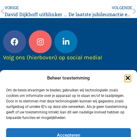
VORIGE
VOLGENDE
David Dijkhoff uitblinker bij verliezend FTTC 1
De laatste jubileumactie een groot prijzen festijn!
Volg ons (hierboven) op social media!
Beheer toestemming
Om de beste ervaringen te bieden, gebruiken wij technologieën zoals
cookies om informatie over je apparaat op te slaan en/of te raadplegen.
Door in te stemmen met deze technologieën kunnen wij gegevens zoals
surfgedrag of unieke ID's op deze site verwerken. Als je geen toestemming
geeft of uw toestemming intrekt, kan dit een nadelige invloed hebben op
bepaalde functies en mogelijkheden.
Wij van FranekerActueel.nl verzorgen het nieuws
in de Gemeente Waadhoeke. Met als hoofdplaats
Accepteren
Franeker.