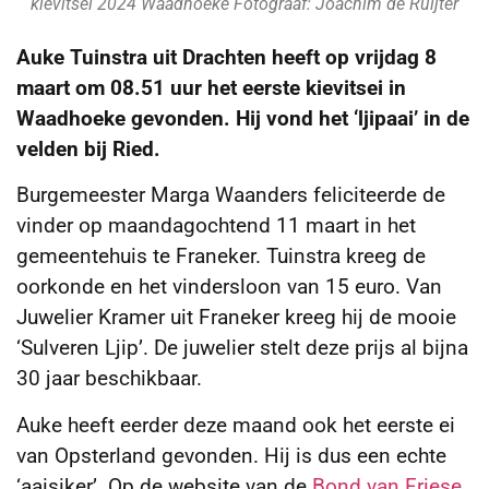
kievitsei 2024 Waadhoeke Fotograaf: Joachim de Ruijter
Auke Tuinstra uit Drachten heeft op vrijdag 8
maart om 08.51 uur het eerste kievitsei in
Waadhoeke gevonden. Hij vond het ‘ljipaai’ in de
velden bij Ried.
Burgemeester Marga Waanders feliciteerde de
vinder op maandagochtend 11 maart in het
gemeentehuis te Franeker. Tuinstra kreeg de
oorkonde en het vindersloon van 15 euro. Van
Juwelier Kramer uit Franeker kreeg hij de mooie
‘Sulveren Ljip’. De juwelier stelt deze prijs al bijna
30 jaar beschikbaar.
Auke heeft eerder deze maand ook het eerste ei
van Opsterland gevonden. Hij is dus een echte
‘aaisiker’. Op de website van de
Bond van Friese