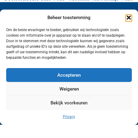
Beheer toestemming
Om de beste ervaringen te bieden, gebruiken wij technologieën zoals
cookies om informatie over je apparaat op te slaan en/of te raadplegen.
Volg ons (hierboven) op social media!
Door in te stemmen met deze technologieën kunnen wij gegevens zoals
surfgedrag of unieke ID's op deze site verwerken. Als je geen toestemming
geeft of uw toestemming intrekt, kan dit een nadelige invloed hebben op
bepaalde functies en mogelijkheden.
Accepteren
Weigeren
Bekijk voorkeuren
Wij van FranekerActueel.nl verzorgen het nieuws
in de Gemeente Waadhoeke. Met als hoofdplaats
Privacy
Franeker.