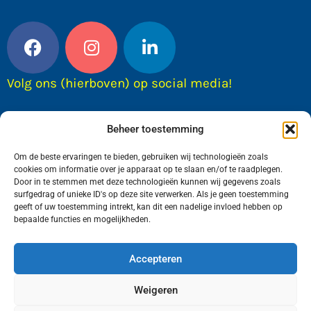
Volg ons (hierboven) op social media!
Beheer toestemming
Om de beste ervaringen te bieden, gebruiken wij technologieën zoals
cookies om informatie over je apparaat op te slaan en/of te raadplegen.
Door in te stemmen met deze technologieën kunnen wij gegevens zoals
surfgedrag of unieke ID's op deze site verwerken. Als je geen toestemming
geeft of uw toestemming intrekt, kan dit een nadelige invloed hebben op
bepaalde functies en mogelijkheden.
Wij van FranekerActueel.nl verzorgen het nieuws
in de Gemeente Waadhoeke. Met als hoofdplaats
Accepteren
Franeker.
Weigeren