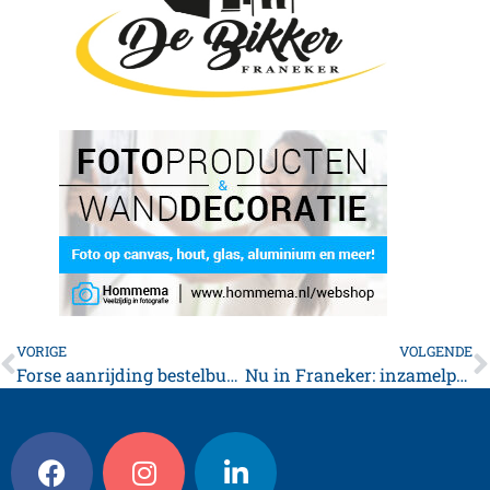
VORIGE
VOLGENDE
Forse aanrijding bestelbus en twee auto’s rondweg *foto’s*
Nu in Franeker: inzamelpunt plastic doppen KNGF Geleidehonden