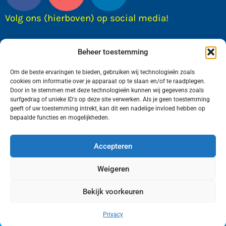
Volg ons (hierboven) op social media!
Beheer toestemming
Om de beste ervaringen te bieden, gebruiken wij technologieën zoals
cookies om informatie over je apparaat op te slaan en/of te raadplegen.
Door in te stemmen met deze technologieën kunnen wij gegevens zoals
surfgedrag of unieke ID's op deze site verwerken. Als je geen toestemming
geeft of uw toestemming intrekt, kan dit een nadelige invloed hebben op
bepaalde functies en mogelijkheden.
Wij van FranekerActueel.nl verzorgen het nieuws
in de Gemeente Waadhoeke. Met als hoofdplaats
Accepteren
Franeker.
Weigeren
Bekijk voorkeuren
Copyright © FranekerActueel 2009-2026
| Privacy |
Realisatie door WadUp
Privacy