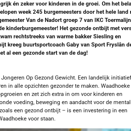
grijk én zeker voor kinderen in de groei. Om het bel
gelopen week 245 burgemeesters door het hele land
gemeester Van de Nadort groep 7 van IKC Toermalijn
n de kinderburgemeester! Het gezonde ontbijt met ver
 kwam rechtstreeks van warme bakker Siesling en
bijt kreeg buurtsportcoach Gaby van Sport Fryslân d
et al een gezonde start van de dag!
ongeren Op Gezond Gewicht. Een landelijk initiatie
en in alle opzichten gezonder te maken. Waadhoeke 
opgroeien en zet zich extra in om voor kinderen en
ezonde voeding, beweging en aandacht voor de menta
als een gezond ontbijt – is een investering in een
Waadhoeke voor staan.