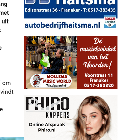
ang
 met
 uit
s
e
f om
vindt
le