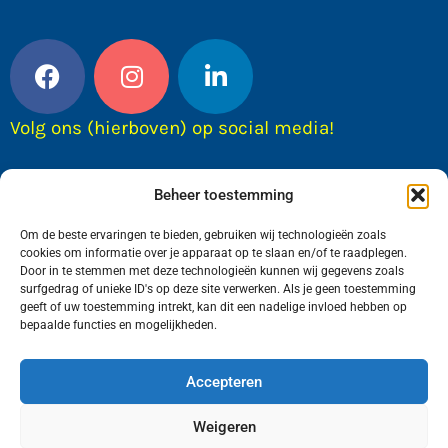
Volg ons (hierboven) op social media!
Beheer toestemming
Om de beste ervaringen te bieden, gebruiken wij technologieën zoals
cookies om informatie over je apparaat op te slaan en/of te raadplegen.
Door in te stemmen met deze technologieën kunnen wij gegevens zoals
surfgedrag of unieke ID's op deze site verwerken. Als je geen toestemming
geeft of uw toestemming intrekt, kan dit een nadelige invloed hebben op
bepaalde functies en mogelijkheden.
Wij van FranekerActueel.nl verzorgen het nieuws
in de Gemeente Waadhoeke. Met als hoofdplaats
Accepteren
Franeker.
Weigeren