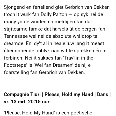
Sjongend en fertellend giet Gerbrich van Dekken
troch it wurk fan Dolly Parton — op syk nei de
magy yn de wurden en meldij en fan dat
strjitearme famke dat harsels út de bergen fan
Tennessee wei nei de absolute wrâldtop ta
dreamde. En, dy’t al in heale iuw lang it meast
útienrinnende publyk oan wit te sprekken én te
ferbinen. Nei it sukses fan ‘Trav’lin in the
Footsteps’ is ‘Wei fan Dreamen’ de nij e
foarstelling fan Gerbrich van Dekken.
Compagnie Tiuri | Please, Hold my Hand | Dans |
vr. 13 mrt, 20:15 uur
‘Please, Hold My Hand’ is een poëtische