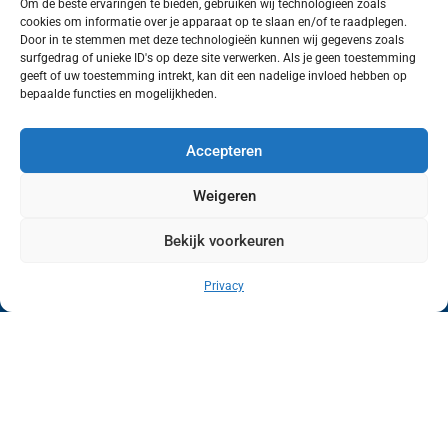
Om de beste ervaringen te bieden, gebruiken wij technologieën zoals
cookies om informatie over je apparaat op te slaan en/of te raadplegen.
Volg ons (hierboven) op social media!
Door in te stemmen met deze technologieën kunnen wij gegevens zoals
surfgedrag of unieke ID's op deze site verwerken. Als je geen toestemming
geeft of uw toestemming intrekt, kan dit een nadelige invloed hebben op
bepaalde functies en mogelijkheden.
Accepteren
Weigeren
Bekijk voorkeuren
Wij van FranekerActueel.nl verzorgen het nieuws
in de Gemeente Waadhoeke. Met als hoofdplaats
Privacy
Franeker.
Copyright © FranekerActueel 2009-2026
| Privacy |
Realisatie door WadUp