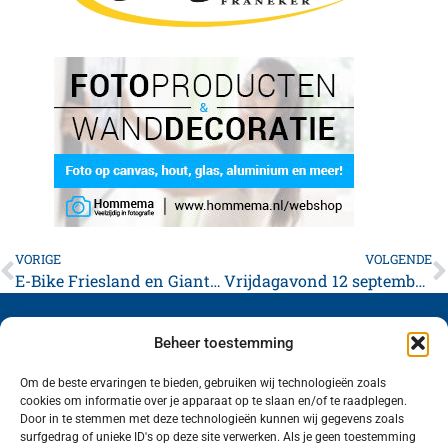
VORIGE
VOLGENDE
E-Bike Friesland en Giant Store Van der Woude slaan de handen ineen om deelnemers van de Waadhoeke Fietstocht veilig op weg te helpen.
Vrijdagavond 12 september: Pubquiz Erfgoed & Architectuur
Beheer toestemming
Om de beste ervaringen te bieden, gebruiken wij technologieën zoals
cookies om informatie over je apparaat op te slaan en/of te raadplegen.
Volg ons (hierboven) op social media!
Door in te stemmen met deze technologieën kunnen wij gegevens zoals
surfgedrag of unieke ID's op deze site verwerken. Als je geen toestemming