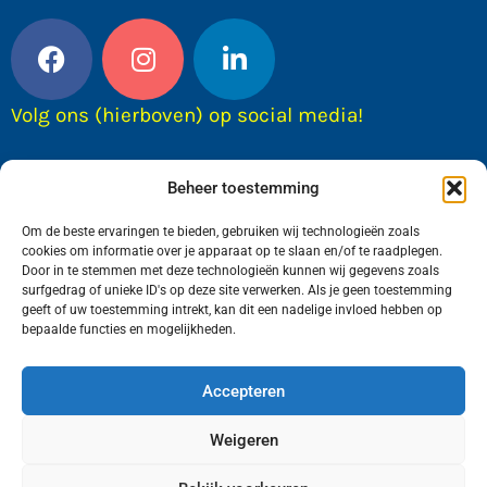
Volg ons (hierboven) op social media!
Beheer toestemming
Om de beste ervaringen te bieden, gebruiken wij technologieën zoals
cookies om informatie over je apparaat op te slaan en/of te raadplegen.
Door in te stemmen met deze technologieën kunnen wij gegevens zoals
surfgedrag of unieke ID's op deze site verwerken. Als je geen toestemming
geeft of uw toestemming intrekt, kan dit een nadelige invloed hebben op
bepaalde functies en mogelijkheden.
Wij van FranekerActueel.nl verzorgen het nieuws
in de Gemeente Waadhoeke. Met als hoofdplaats
Accepteren
Franeker.
Weigeren