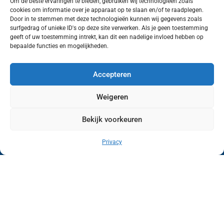
Om de beste ervaringen te bieden, gebruiken wij technologieën zoals
cookies om informatie over je apparaat op te slaan en/of te raadplegen.
Volg ons (hierboven) op social media!
Door in te stemmen met deze technologieën kunnen wij gegevens zoals
surfgedrag of unieke ID's op deze site verwerken. Als je geen toestemming
geeft of uw toestemming intrekt, kan dit een nadelige invloed hebben op
bepaalde functies en mogelijkheden.
Accepteren
Weigeren
Bekijk voorkeuren
Wij van FranekerActueel.nl verzorgen het nieuws
in de Gemeente Waadhoeke. Met als hoofdplaats
Privacy
Franeker.
Copyright © FranekerActueel 2009-2026
| Privacy |
Realisatie door WadUp