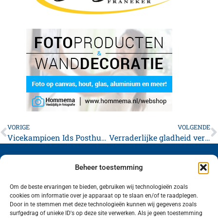
VORIGE
VOLGENDE
Vicekampioen Ids Posthumus mikt op titel in ID Engines Senioren
Verraderlijke gladheid verwacht in Friesland, vanaf middernacht Code Oranje
Beheer toestemming
Om de beste ervaringen te bieden, gebruiken wij technologieën zoals
cookies om informatie over je apparaat op te slaan en/of te raadplegen.
Volg ons (hierboven) op social media!
Door in te stemmen met deze technologieën kunnen wij gegevens zoals
surfgedrag of unieke ID's op deze site verwerken. Als je geen toestemming