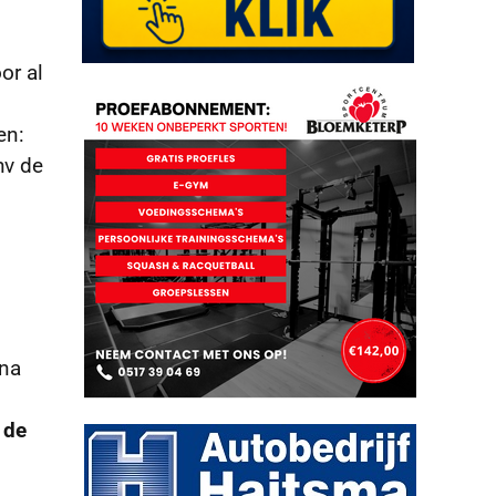
or al
en:
hv de
 na
 de