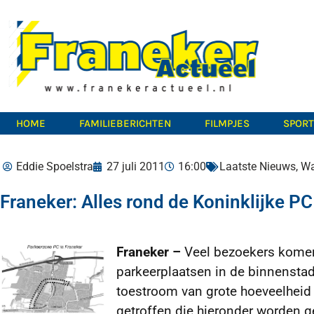
HOME
FAMILIEBERICHTEN
FILMPJES
SPOR
Eddie Spoelstra
27 juli 2011
16:00
Laatste Nieuws
,
Wa
Franeker: Alles rond de Koninklijke PC
Franeker –
Veel bezoekers komen 
parkeerplaatsen in de binnenstad
toestroom van grote hoeveelheid
getroffen die hieronder worden g