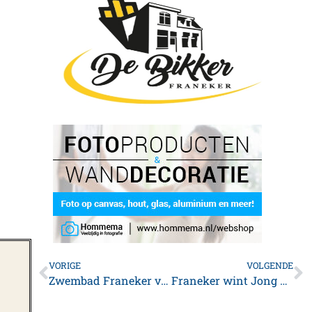
VORIGE
VOLGENDE
Zwembad Franeker verkocht en snel weer open
Franeker wint Jong Feintepartij in Oosterend