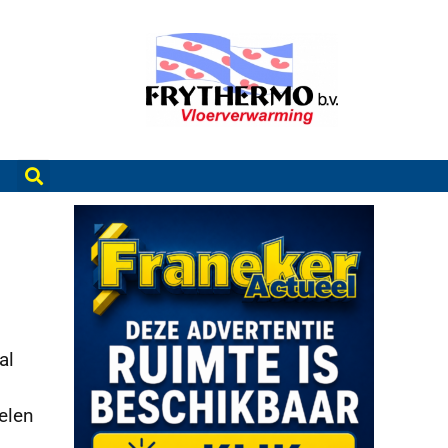
al
elen