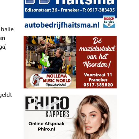
 balie
en
agd
,
geldt