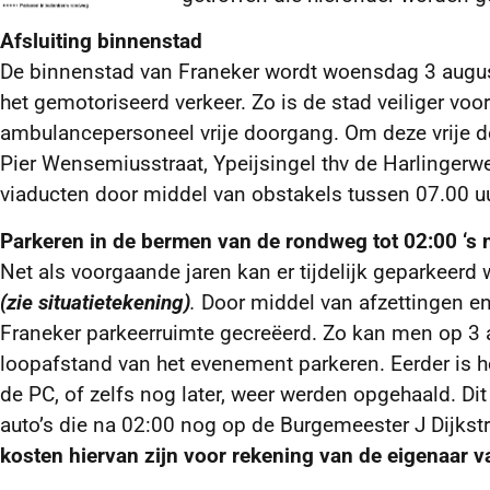
Afsluiting binnenstad
De binnenstad van Franeker wordt woensdag 3 august
het gemotoriseerd verkeer. Zo is de stad veiliger voor
ambulancepersoneel vrije doorgang. Om deze vrije do
Pier Wensemiusstraat, Ypeijsingel thv de Harlingerw
viaducten door middel van obstakels tussen 07.00 u
Parkeren in de bermen van de rondweg tot 02:00 ‘s 
Net als voorgaande jaren kan er tijdelijk geparkeer
(zie situatietekening)
.
Door middel van afzettingen e
Franeker parkeerruimte gecreëerd. Zo kan men op 3 au
loopafstand van het evenement parkeren. Eerder is 
de PC, of zelfs nog later, weer werden opgehaald. Dit
auto’s die na 02:00 nog op de Burgemeester J Dijk
kosten hiervan zijn voor rekening van de eigenaar v