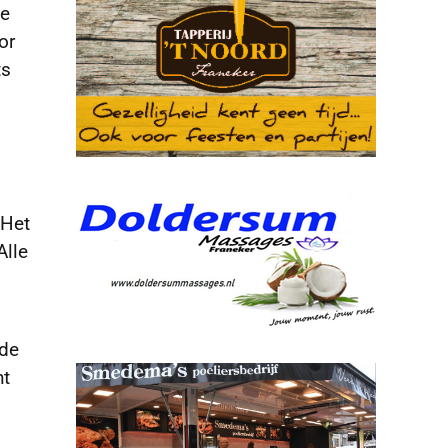
de
or
ts
 Het
Alle
 de
ht