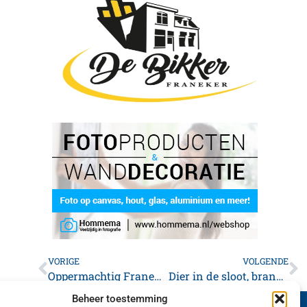
VORIGE
VOLGENDE
Oppermachtig Franeker wint in Mantgum
Dier in de sloot, brandweer schiet te hulp
Beheer toestemming