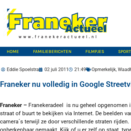
HOME
FAMILIEBERICHTEN
FILMPJES
SPOR
Eddie Spoelstra
02 juli 2011
21:49
Opmerkelijk
,
Waadh
Franeker nu volledig in Google Street
Franeker –
Franekeradeel is nu geheel opgenomen in
straat of buurt te bekijken via Internet. De beelden 
camera´s terwijl ze door verschillende straten rijden
onherkenbaar gemaakt. Kijk of u er zelf op staat. typ