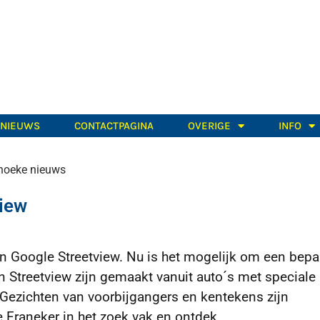
TNIEUWS
CONTACTPAGINA
OVERIGE
INFO
oeke nieuws
view
 Google Streetview. Nu is het mogelijk om een bepa
van Streetview zijn gemaakt vanuit auto´s met
speciale
. Gezichten van voorbijgangers en kentekens zijn
e Franeker in het zoek vak en ontdek.