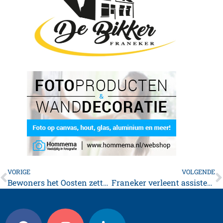
VORIGE
VOLGENDE
Bewoners het Oosten zetten zich in voor schonere wijk
Franeker verleent assistentie bij grote brand Minnertsga *foto’s*