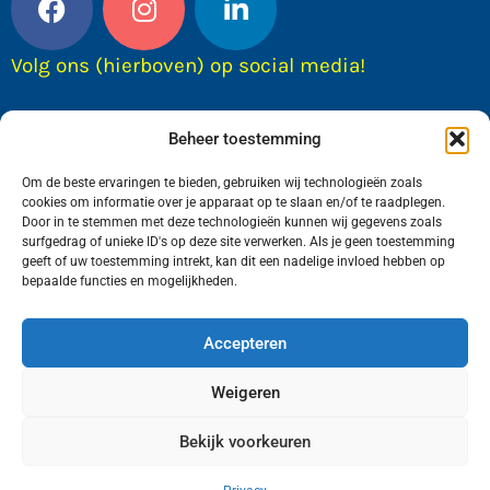
Volg ons (hierboven) op social media!
Beheer toestemming
Om de beste ervaringen te bieden, gebruiken wij technologieën zoals
cookies om informatie over je apparaat op te slaan en/of te raadplegen.
Door in te stemmen met deze technologieën kunnen wij gegevens zoals
surfgedrag of unieke ID's op deze site verwerken. Als je geen toestemming
geeft of uw toestemming intrekt, kan dit een nadelige invloed hebben op
bepaalde functies en mogelijkheden.
Wij van FranekerActueel.nl verzorgen het nieuws
in de Gemeente Waadhoeke. Met als hoofdplaats
Accepteren
Franeker.
Weigeren
Bekijk voorkeuren
Copyright © FranekerActueel 2009-2026
| Privacy |
Realisatie door WadUp