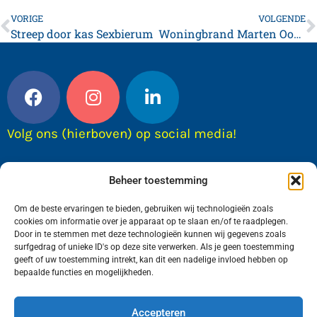
VORIGE
VOLGENDE
Streep door kas Sexbierum
Woningbrand Marten Oostwoudstraat Franeker
Volg ons (hierboven) op social media!
Beheer toestemming
Om de beste ervaringen te bieden, gebruiken wij technologieën zoals
cookies om informatie over je apparaat op te slaan en/of te raadplegen.
Door in te stemmen met deze technologieën kunnen wij gegevens zoals
surfgedrag of unieke ID's op deze site verwerken. Als je geen toestemming
geeft of uw toestemming intrekt, kan dit een nadelige invloed hebben op
bepaalde functies en mogelijkheden.
Wij van FranekerActueel.nl verzorgen het nieuws
in de Gemeente Waadhoeke. Met als hoofdplaats
Accepteren
Franeker.