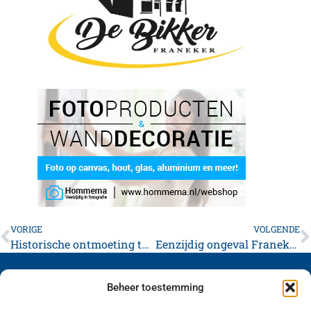
VORIGE
VOLGENDE
Historische ontmoeting tussen Frisia Leiden en De Bogt fen Guné in Franeker
Eenzijdig ongeval Franekerweg Tzum
Beheer toestemming