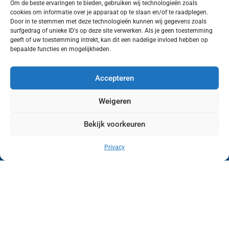
Om de beste ervaringen te bieden, gebruiken wij technologieën zoals
cookies om informatie over je apparaat op te slaan en/of te raadplegen.
Volg ons (hierboven) op social media!
Door in te stemmen met deze technologieën kunnen wij gegevens zoals
surfgedrag of unieke ID's op deze site verwerken. Als je geen toestemming
geeft of uw toestemming intrekt, kan dit een nadelige invloed hebben op
bepaalde functies en mogelijkheden.
Accepteren
Weigeren
Bekijk voorkeuren
Wij van FranekerActueel.nl verzorgen het nieuws
in de Gemeente Waadhoeke. Met als hoofdplaats
Privacy
Franeker.
Copyright © FranekerActueel 2009-2026
| Privacy |
Realisatie door WadUp