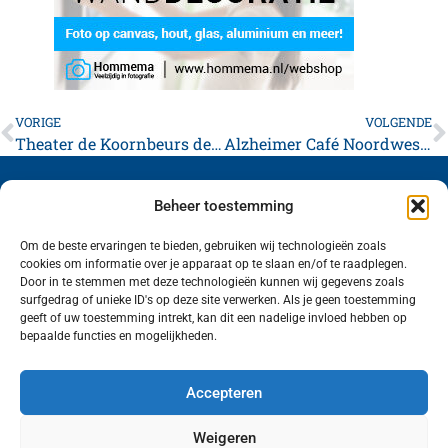
VORIGE
VOLGENDE
Theater de Koornbeurs deze week
Alzheimer Café Noordwest organiseert bijeenkomst over zorgtechnologie en ergotherapie
Beheer toestemming
Om de beste ervaringen te bieden, gebruiken wij technologieën zoals
cookies om informatie over je apparaat op te slaan en/of te raadplegen.
Volg ons (hierboven) op social media!
Door in te stemmen met deze technologieën kunnen wij gegevens zoals
surfgedrag of unieke ID's op deze site verwerken. Als je geen toestemming
geeft of uw toestemming intrekt, kan dit een nadelige invloed hebben op
bepaalde functies en mogelijkheden.
Accepteren
Weigeren