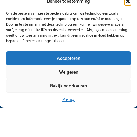
Beheer toestemming
Om de beste ervaringen te bieden, gebruiken wij technologieën zoals
cookies om informatie over je apparaat op te slaan en/of te raadplegen.
Volg ons (hierboven) op social media!
Door in te stemmen met deze technologieën kunnen wij gegevens zoals
surfgedrag of unieke ID's op deze site verwerken. Als je geen toestemming
geeft of uw toestemming intrekt, kan dit een nadelige invloed hebben op
bepaalde functies en mogelijkheden.
Accepteren
Weigeren
Bekijk voorkeuren
Wij van FranekerActueel.nl verzorgen het nieuws
in de Gemeente Waadhoeke. Met als hoofdplaats
Privacy
Franeker.
Copyright © FranekerActueel 2009-2026
| Privacy |