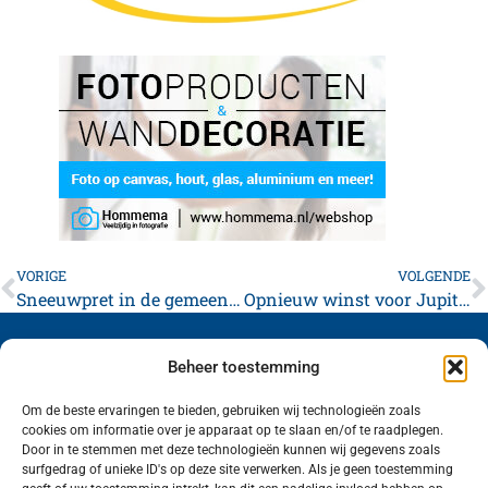
VORIGE
VOLGENDE
Sneeuwpret in de gemeente Waadhoeke deel 3 (slot)
Opnieuw winst voor Jupiterdames
Beheer toestemming
Om de beste ervaringen te bieden, gebruiken wij technologieën zoals
cookies om informatie over je apparaat op te slaan en/of te raadplegen.
Volg ons (hierboven) op social media!
Door in te stemmen met deze technologieën kunnen wij gegevens zoals
surfgedrag of unieke ID's op deze site verwerken. Als je geen toestemming