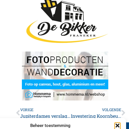
VORIGE
VOLGENDE
Jupiterdames verslagen in Annen
Investering Koornbeurs Franeker verdeeld over twee jaar
Beheer toestemming