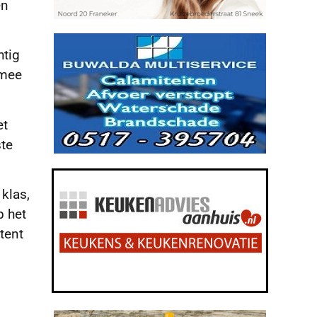
en
htig
rmee
et
ste
 klas,
p het
tent