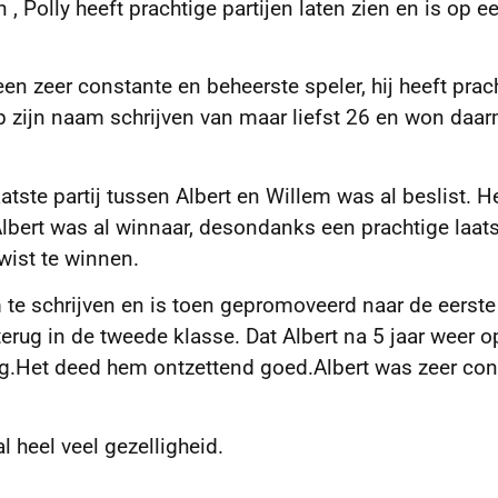
 Polly heeft prachtige partijen laten zien en is op e
n zeer constante en beheerste speler, hij heeft prac
op zijn naam schrijven van maar liefst 26 en won daa
atste partij tussen Albert en Willem was al beslist. H
bert was al winnaar, desondanks een prachtige laat
wist te winnen.
am te schrijven en is toen gepromoveerd naar de eerste
terug in de tweede klasse. Dat Albert na 5 jaar weer o
tig.Het deed hem ontzettend goed.Albert was zeer con
 heel veel gezelligheid.