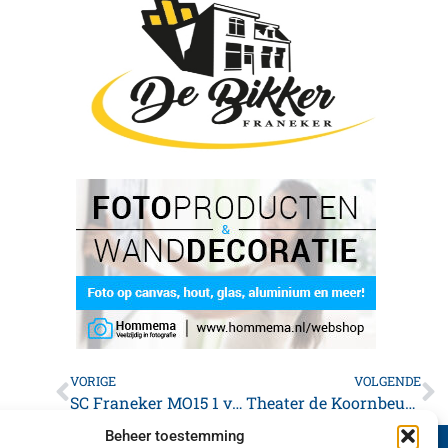
VORIGE
VOLGENDE
SC Franeker MO15 1 verzekert zich van plaats in de hoofdklasse
Theater de Koornbeurs deze week
Beheer toestemming