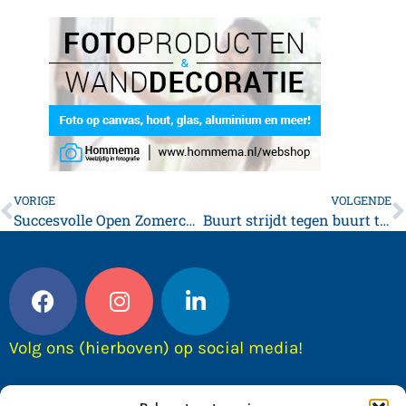
VORIGE
VOLGENDE
Succesvolle Open Zomercompetitie keert terug bij Biljartvereniging De Stins
Buurt strijdt tegen buurt tijdens unieke zachte bal kaatspartij in Franeker
Volg ons (hierboven) op social media!