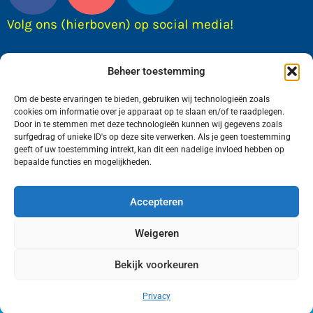
Volg ons (hierboven) op social media!
Beheer toestemming
Om de beste ervaringen te bieden, gebruiken wij technologieën zoals
cookies om informatie over je apparaat op te slaan en/of te raadplegen.
Door in te stemmen met deze technologieën kunnen wij gegevens zoals
surfgedrag of unieke ID's op deze site verwerken. Als je geen toestemming
geeft of uw toestemming intrekt, kan dit een nadelige invloed hebben op
bepaalde functies en mogelijkheden.
Wij van FranekerActueel.nl verzorgen het nieuws
in de Gemeente Waadhoeke. Met als hoofdplaats
Accepteren
Franeker.
Weigeren
Bekijk voorkeuren
Copyright © FranekerActueel 2009-2026
| Privacy |
Realisatie door WadUp
Privacy