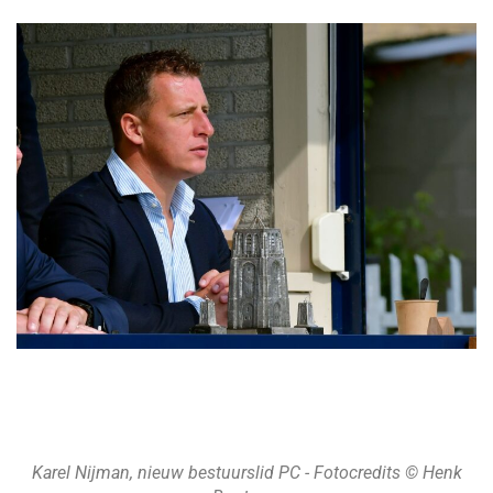
Karel Nijman, nieuw bestuurslid PC - Fotocredits © Henk