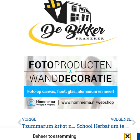
VORIGE
VOLGENDE
Tzummarum krijgt nieuw multifunctioneel hart
School Herbaijum te weinig kinderen
Beheer toestemming