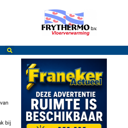
 van
k bij