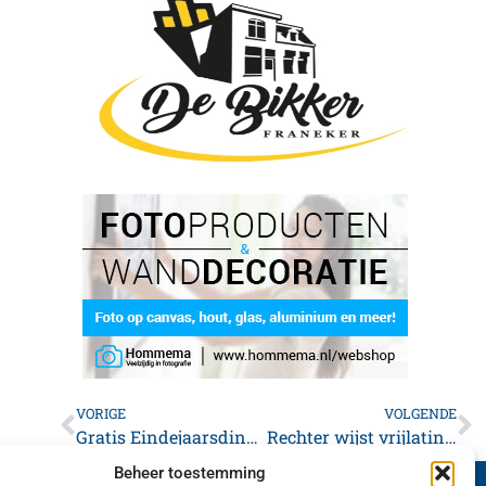
VORIGE
VOLGENDE
Gratis Eindejaarsdiner in de Martinikerk te Franeker
Rechter wijst vrijlatingsverzoek in zaak-Freek Postma af
Beheer toestemming