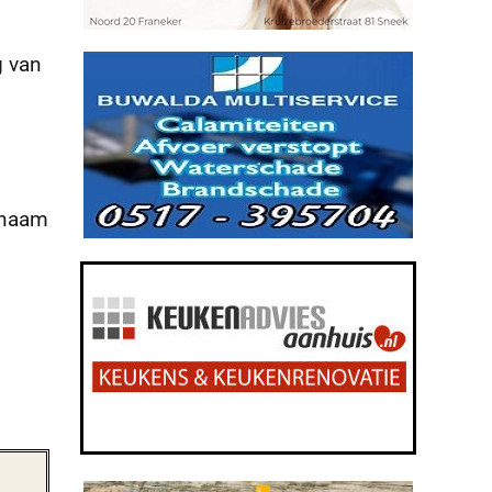
g van
 naam