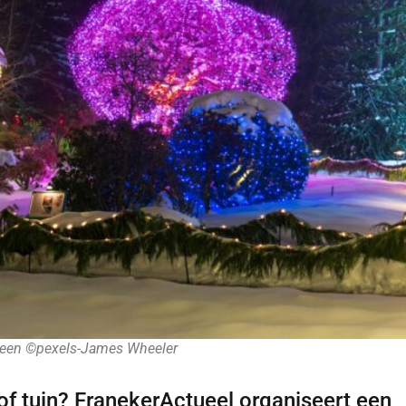
meen ©pexels-James Wheeler
is of tuin? FranekerActueel organiseert een