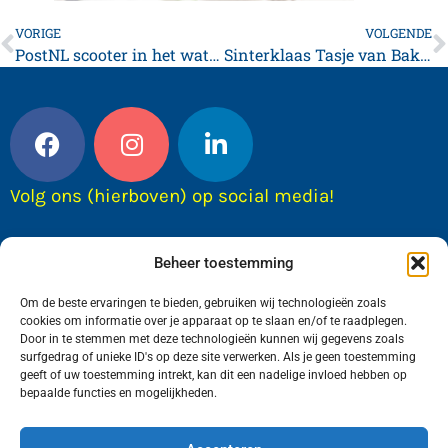
VORIGE
VOLGENDE
PostNL scooter in het water aangetroffen bij Ingelum
Sinterklaas Tasje van Bakkerij Siesling
Volg ons (hierboven) op social media!
Beheer toestemming
Om de beste ervaringen te bieden, gebruiken wij technologieën zoals
cookies om informatie over je apparaat op te slaan en/of te raadplegen.
Door in te stemmen met deze technologieën kunnen wij gegevens zoals
surfgedrag of unieke ID's op deze site verwerken. Als je geen toestemming
geeft of uw toestemming intrekt, kan dit een nadelige invloed hebben op
bepaalde functies en mogelijkheden.
Wij van FranekerActueel.nl verzorgen het nieuws
in de Gemeente Waadhoeke. Met als hoofdplaats