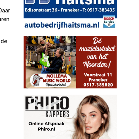
Daar
aren
 de