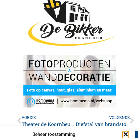
VORIGE
VOLGENDE
Theater de Koornbeurs de komende week
Diefstal van brandstof uit voertuigen bij station Franeker
Beheer toestemming