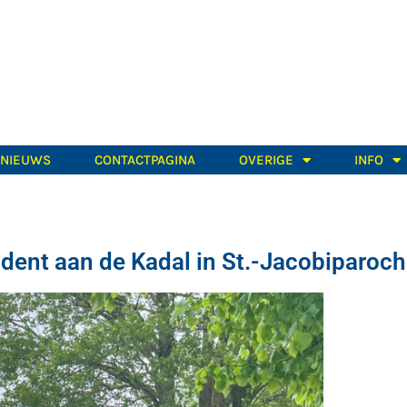
TNIEUWS
CONTACTPAGINA
OVERIGE
INFO
ident aan de Kadal in St.-Jacobiparoch