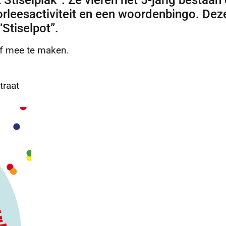
t Stiselplak”. Ze vieren het 5-jarig bestaan
rleesactiviteit en een woordenbingo. Dez
“Stiselpot”.
f mee te maken.
traat