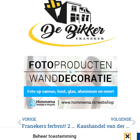
VORIGE
VOLGENDE
Franekers ferbynt! 2 november 2e groat Franeker diktee
Kaashandel van der Woude & Zondervan sinds kort op Franeker zaterdagmarkt *foto’s*
Beheer toestemming