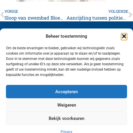
VORIGE
VOLGENDE
Sloop van zwembad Bloemketerp start binnenkort
Aanrijding tussen politieauto en motorrijder op A. van Voorthuijsenweg in Franeker
Beheer toestemming
Om de beste ervaringen te bieden, gebruiken wij technologieën zoals
cookies om informatie over je apparaat op te slaan en/of te raadplegen.
Volg ons (hierboven) op social media!
Door in te stemmen met deze technologieën kunnen wij gegevens zoals
surfgedrag of unieke ID's op deze site verwerken. Als je geen toestemming
geeft of uw toestemming intrekt, kan dit een nadelige invloed hebben op
bepaalde functies en mogelijkheden.
Accepteren
Weigeren
Bekijk voorkeuren
Wij van FranekerActueel.nl verzorgen het nieuws
in de Gemeente Waadhoeke. Met als hoofdplaats
Privacy