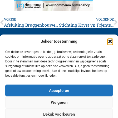
VORIGE
VOLGENDE
Afsluiting Bruggenbouwersjaar 2024–2025
Stichting Kryst yn Frjentsjer presenteert ambachtelijk Krystpakket: lokaal, ambachtelijk én voor het goede doel
Beheer toestemming
Om de beste ervaringen te bieden, gebruiken wij technologieën zoals
cookies om informatie over je apparaat op te slaan en/of te raadplegen.
Volg ons (hierboven) op social media!
Door in te stemmen met deze technologieën kunnen wij gegevens zoals
surfgedrag of unieke ID's op deze site verwerken. Als je geen toestemming
geeft of uw toestemming intrekt, kan dit een nadelige invloed hebben op
bepaalde functies en mogelijkheden.
Accepteren
Weigeren
Bekijk voorkeuren
Wij van FranekerActueel.nl verzorgen het nieuws