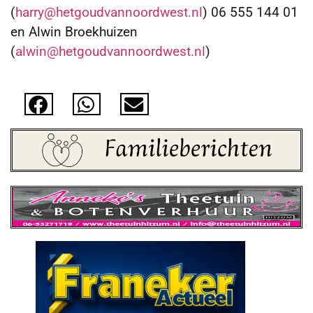
(
harry@hetgoudvannoordwest.nl
) 06 555 144 01
en Alwin Broekhuizen
(
alwin@hetgoudvannoordwest.nl
)