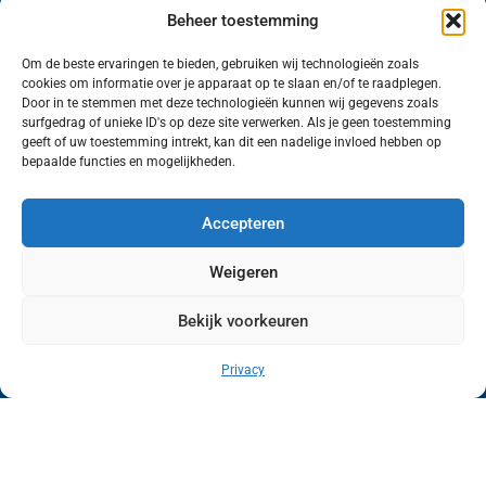
Beheer toestemming
Om de beste ervaringen te bieden, gebruiken wij technologieën zoals
cookies om informatie over je apparaat op te slaan en/of te raadplegen.
Volg ons (hierboven) op social media!
Door in te stemmen met deze technologieën kunnen wij gegevens zoals
surfgedrag of unieke ID's op deze site verwerken. Als je geen toestemming
geeft of uw toestemming intrekt, kan dit een nadelige invloed hebben op
bepaalde functies en mogelijkheden.
Accepteren
Weigeren
Bekijk voorkeuren
Wij van FranekerActueel.nl verzorgen het nieuws
in de Gemeente Waadhoeke. Met als hoofdplaats
Privacy
Franeker.
Copyright © FranekerActueel 2009-2026
| Privacy |