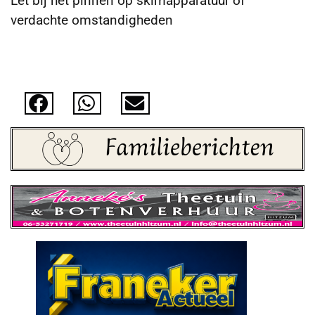
Let bij het pinnen op skimapparatuur of
verdachte omstandigheden