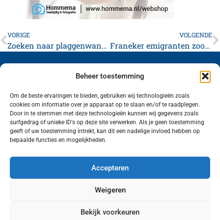
VORIGE
VOLGENDE
Zoeken naar plaggenwand bij Firdgum
Franeker emigranten zoon CIA-baas
Beheer toestemming
Om de beste ervaringen te bieden, gebruiken wij technologieën zoals
cookies om informatie over je apparaat op te slaan en/of te raadplegen.
Volg ons (hierboven) op social media!
Door in te stemmen met deze technologieën kunnen wij gegevens zoals
surfgedrag of unieke ID's op deze site verwerken. Als je geen toestemming
geeft of uw toestemming intrekt, kan dit een nadelige invloed hebben op
bepaalde functies en mogelijkheden.
Accepteren
Weigeren
Bekijk voorkeuren
Wij van FranekerActueel.nl verzorgen het nieuws